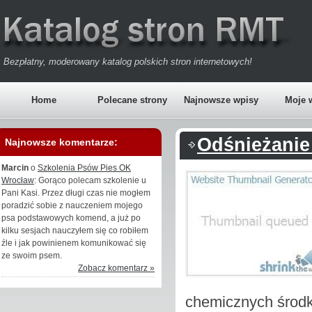
Bezpłatny, moderowany katalog polskich stron internetowych!
Home
Polecane strony
Najnowsze wpisy
Moje 
Odśnieżanie
Najnowsze komentarze:
Marcin
o
Szkolenia Psów Pies OK
Wrocław
: Gorąco polecam szkolenie u
Pani Kasi. Przez długi czas nie mogłem
poradzić sobie z nauczeniem mojego
psa podstawowych komend, a już po
kilku sesjach nauczyłem się co robiłem
źle i jak powinienem komunikować się
ze swoim psem.
Zobacz komentarz »
chemicznych środk