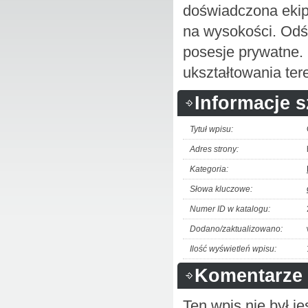
doświadczona ekip
na wysokości. Odśn
posesje prywatne. 
ukształtowania ter
Informacje 
Tytuł wpisu:
Adres strony:
Kategoria:
Słowa kluczowe:
Numer ID w katalogu:
Dodano/zaktualizowano:
Ilość wyświetleń wpisu:
Komentarze 
Ten wpis nie był 