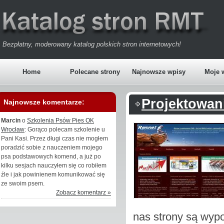
Bezpłatny, moderowany katalog polskich stron internetowych!
Home
Polecane strony
Najnowsze wpisy
Moje 
Projektowan
Najnowsze komentarze:
Marcin
o
Szkolenia Psów Pies OK
Wrocław
: Gorąco polecam szkolenie u
Pani Kasi. Przez długi czas nie mogłem
poradzić sobie z nauczeniem mojego
psa podstawowych komend, a już po
kilku sesjach nauczyłem się co robiłem
źle i jak powinienem komunikować się
ze swoim psem.
Zobacz komentarz »
nas strony są wyp